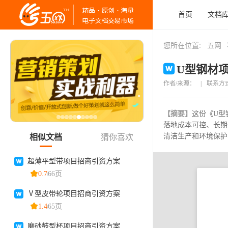
首页
文档
您所在位置:
五网
U型钢材项
作者/来源：
|
联系方
【摘要】
这份《U型
落地成本可控、长期
清洁生产和环境保护