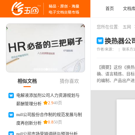
首页
文档
您所在位置:
五网
换热器公司
作者/来源：
|
联系方
【摘要】
这份《换热
确、语言精炼、目标
的编制、产品出产进