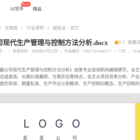
库
AI写作
精品
文档库
行业资料
服务业｜其它
现代生产管理与控制方法分析.docx
0.5
我要
式：
|
发表时间：2026年07月23日
|
作品编号：158171933446277
|
72页
|
53.
器公司现代生产管理与控制方法分析》由某专业咨询机构编辑撰写，全文约
达成度高、长期价值兼顾、方案优化等特点，全文从项目背景分析、产业
度的安排、期量标准、生产作业计划概述、生产控制的概念、生产控制的基本程