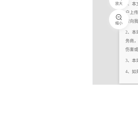
放大
1、本
户上
按向
缩小
2、本
务商
伤害
3、
4、
|
相关更新