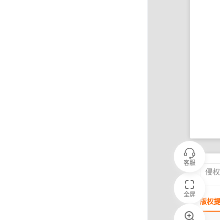
客服
侵
全屏
版权