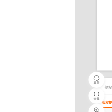
客服
侵
全屏
版权