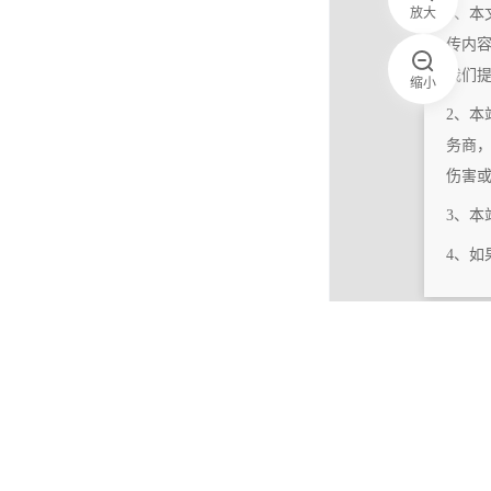
放大
1、本
传内
我们
缩小
2、本
务商
伤害
3、
4、
|
相关更新