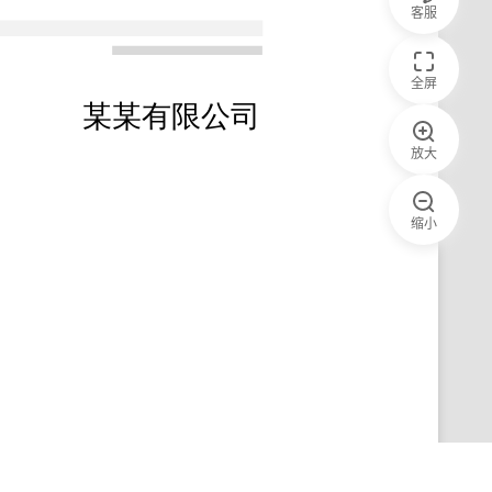
客服
全屏
放大
缩小