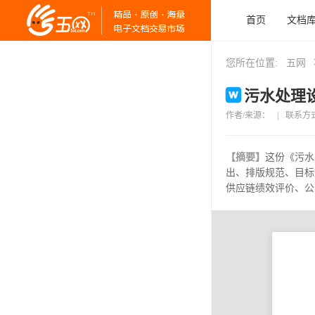
首页
文档
您所在位置:
五网
污水处理设
作者/来源：
|
联系方
【摘要】
这份《污水
出、排版规范、目标
供应链绩效评价、公