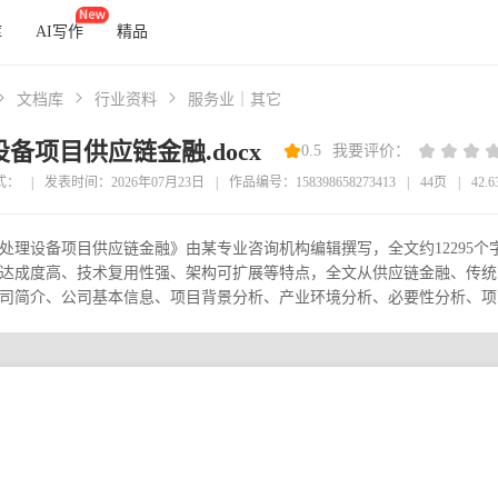
库
AI写作
精品
文档库
行业资料
服务业｜其它
备项目供应链金融.docx
0.5
我要评价：
式：
|
发表时间：2026年07月23日
|
作品编号：158398658273413
|
44页
|
42.
处理设备项目供应链金融》由某专业咨询机构编辑撰写，全文约12295
达成度高、技术复用性强、架构可扩展等特点，全文从供应链金融、传统
司简介、公司基本信息、项目背景分析、产业环境分析、必要性分析、项目