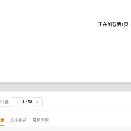
正在加载第1页..
1
/ 58
权申诉
提示
文本预览
常见问题