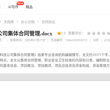
库
AI写作
精品
文档库
办公文档
合同协议
司集体合同管理.docx
2.9
我要评价：
式：
|
发表时间：2026年07月27日
|
作品编号：158441830510725
|
58页
|
42.
科技公司集体合同管理》由某专业咨询机构编辑撰写，全文约19371个
特点，全文从集体合同管理、职业安全卫生标准的内容和分类、编制职业
司基本信息、项目概况、项目概述、项目总投资及资金构成、资金筹措方案