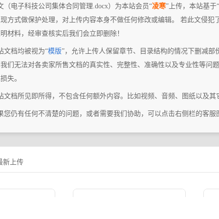
文（电子科技公司集体合同管理.docx）为本站会员“
凌寒
”上传，本站基于
表现方式做保护处理，对上传内容本身不做任何修改或编辑。 若此文侵犯
证明材料，经审查核实后我们会立即删除！
站文档均被视为“
模版
”，允许上传人保留章节、目录结构的情况下删减部
，我们无法对各卖家所售文档的真实性、完整性、准确性以及专业性等问
或损失。
本站文档所见即所得，不包含任何额外内容。比如视频、音频、图纸以及其
如果您仍有任何不清楚的问题，或者需要我们协助，可以点击右侧栏的客服
最新上传