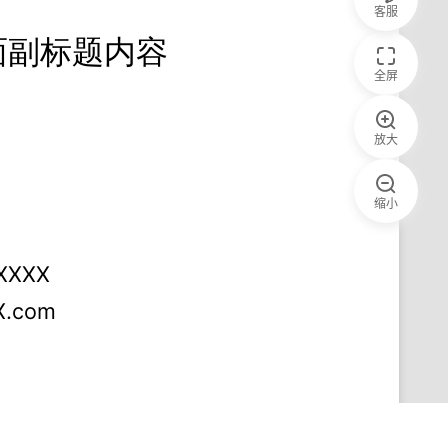
客服
全屏
放大
缩小