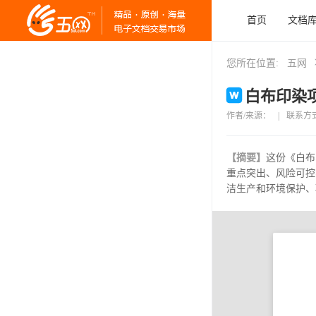
首页
文档
您所在位置:
五网
白布印染项
作者/来源：
|
联系方
【摘要】
这份《白布
重点突出、风险可控
洁生产和环境保护、