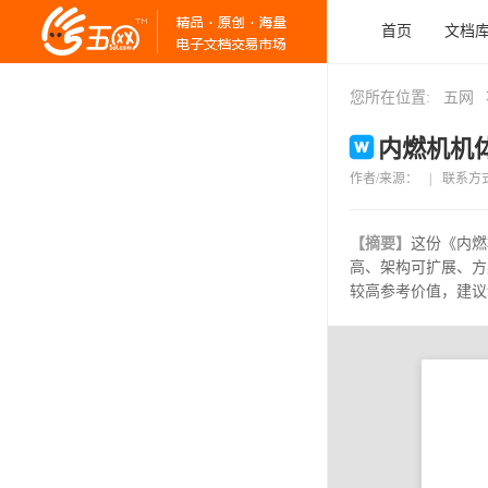
首页
文档
您所在位置:
五网
内燃机机体
作者/来源：
|
联系方
【摘要】
这份《内燃
高、架构可扩展、方
较高参考价值，建议