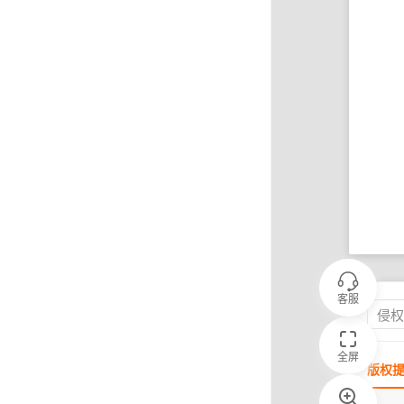
客服
侵
全屏
版权