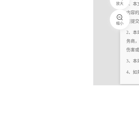
放大
1、本
内容
们提
缩小
2、本
务商
伤害
3、
4、
|
相关更新