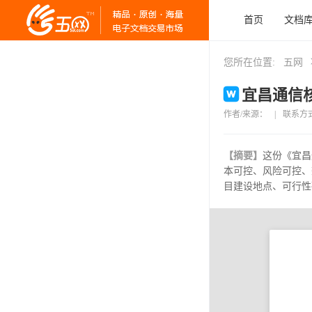
首页
文档
您所在位置:
五网
宜昌通信核
作者/来源：
|
联系方
【摘要】
这份《宜昌
本可控、风险可控、
目建设地点、可行性