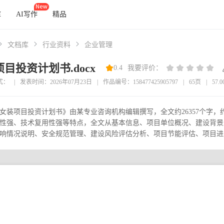
库
AI写作
精品
文档库
行业资料
企业管理
目投资计划书.docx
0.4
我要评价：
式：
|
发表时间：2026年07月23日
|
作品编号：158477425905797
|
65页
|
57.
女装项目投资计划书》由某专业咨询机构编辑撰写，全文约26357个字
性强、技术复用性强等特点，全文从基本信息、项目单位概况、建设背景
响情况说明、安全规范管理、建设风险评估分析、项目节能评估、项目进度