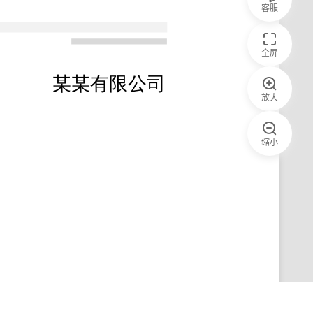
客服
全屏
放大
缩小