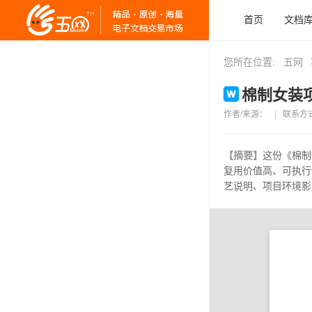
首页
文档
您所在位置:
五网
棉制女装项
作者/来源：
|
联系方
【摘要】
这份《棉制
复用价值高、可执行
艺说明、项目环境影