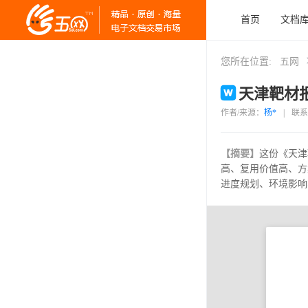
首页
文档
您所在位置:
五网
天津靶材报告
作者/来源：
杨*
|
联系
【摘要】
这份《天津
高、复用价值高、方
进度规划、环境影响