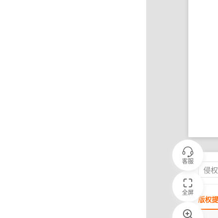
客服
侵
全屏
版权