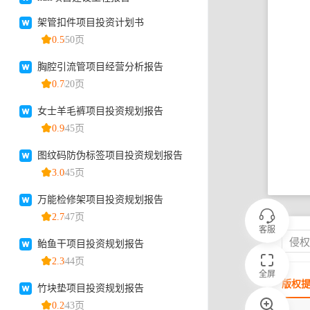
客服
侵
全屏
版权