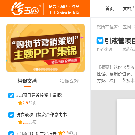
首页
文档
您所在位置:
五网
引液管项目
作者/来源：
|
联系方
【摘要】
这份《引液
性强、复用价值高、
方案、项目工艺技术