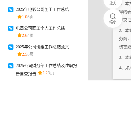
放大
1、本
容的
提交
缩小
2、本
务商
伤害
3、
4、
|
相关更新