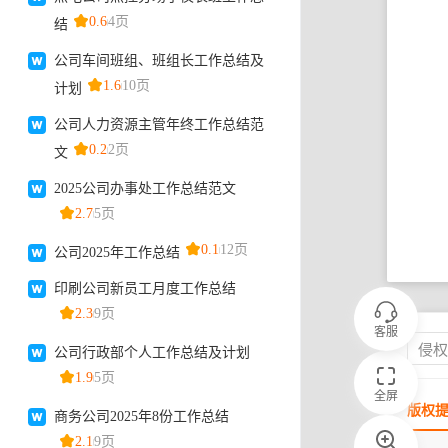
客服
侵
全屏
版权