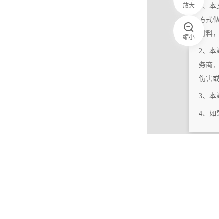
放大
1、本
方式
材料
缩小
2、本
务商
伤害
3、
4、
|
相关更新