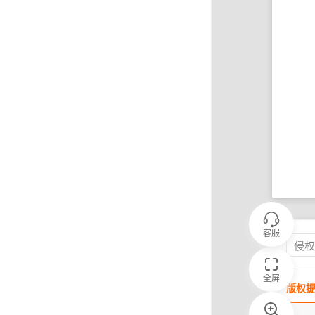
客服
侵
全屏
版权