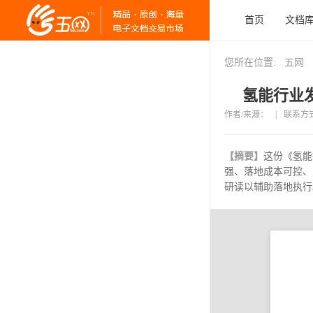
首页
文档
您所在位置:
五网
氢能行业发
作者/来源：
|
联系方
【摘要】
这份《氢能
强、落地成本可控、
研读以辅助落地执行