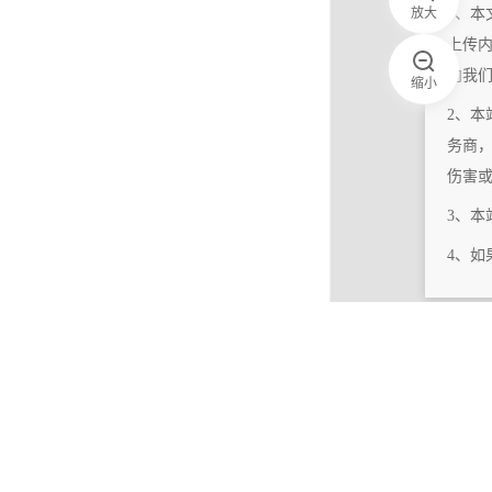
放大
1、本
上传
向我
缩小
2、本
务商
伤害
3、
4、
|
相关更新