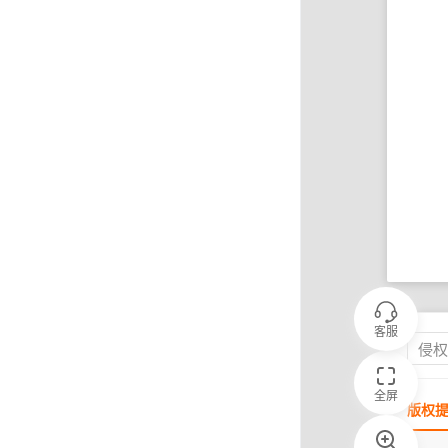
客服
侵
全屏
版权