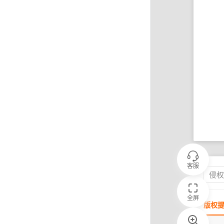
客服
侵
全屏
版权