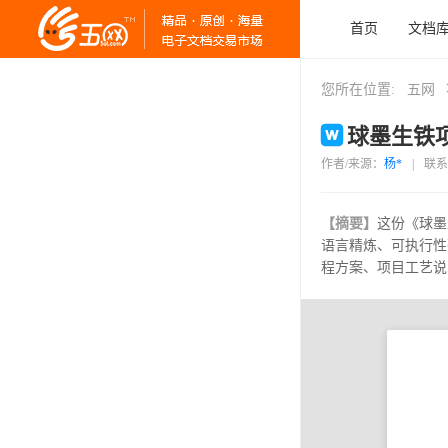
首页
文档
您所在位置:
五网
球墨生铁项
作者/来源：
杨*
|
联系
【摘要】
这份《球墨
语言精炼、可执行性
程方案、项目工艺说