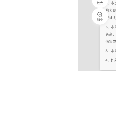
放大
1、本
的表
交证
缩小
2、本
务商
伤害
3、
4、
|
相关更新