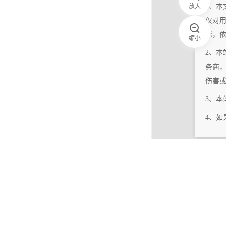
放大
1、本
仅对
标，
缩小
2、本
务商
伤害
3、
4、
|
相关更新