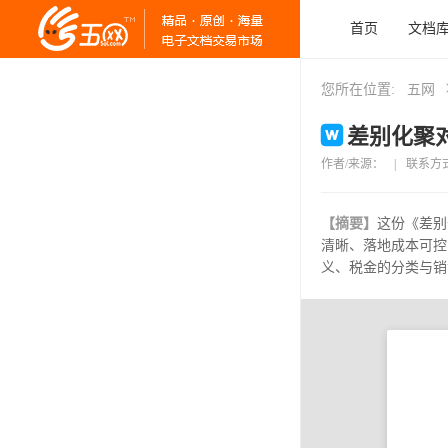
首页
文档
您所在位置:
五网
差别化聚对
作者/来源：
|
联系方
【摘要】
这份《差别
清晰、落地成本可控
义、税金的分类与销