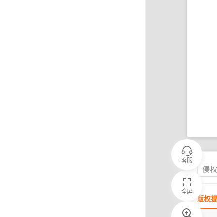
客服
侵
全屏
版权