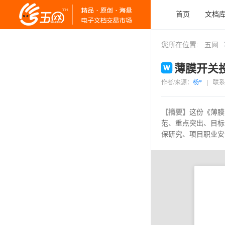
首页
文档
您所在位置:
五网
薄膜开关投
作者/来源：
杨*
|
联系
【摘要】
这份《薄膜
范、重点突出、目标
保研究、项目职业安