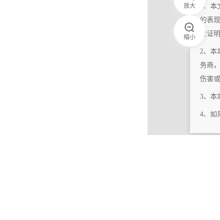
放大
1、本
的表
交证
缩小
2、本
务商
伤害
3、
4、
|
相关更新