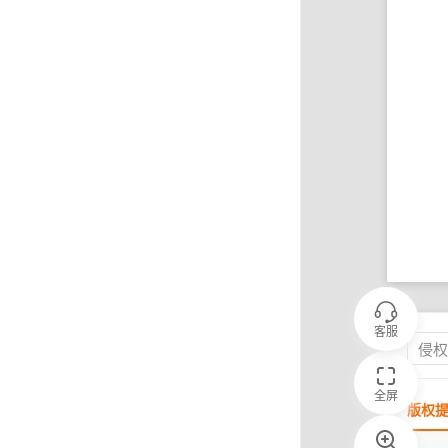
客服
侵
全屏
版权