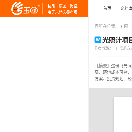
首页
文档
您所在位置:
五网
光照计项目
作者/来源：
|
联系方
【摘要】
这份《光照
高、落地成本可控、
方案、投资规划、经