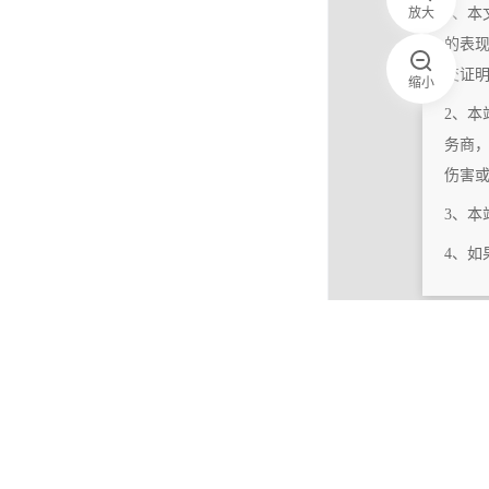
放大
1、本
的表
交证
缩小
2、本
务商
伤害
3、
4、
|
相关更新