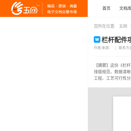
首页
文档
您所在位置:
五网
栏杆配件项
作者/来源：
|
联系方
【摘要】
这份《栏杆
排版规范、数据清晰
工程、工艺可行性分