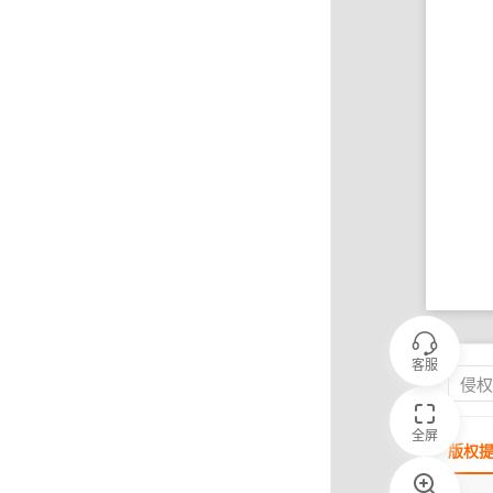
客服
侵
全屏
版权