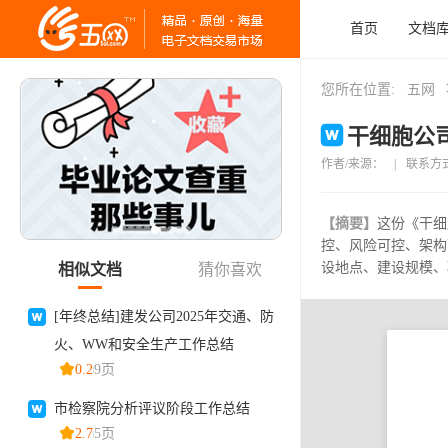
首页
文档
您所在位置:
五网
干细胞公司
作者/来源：
|
联系方
【摘要】
这份《干细
控、风险可控、架构
设地点、建设规模、