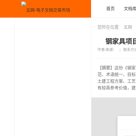
首页
文档
您所在位置:
五网
钢家具项目
作者/来源：
|
联系方
【摘要】
这份《钢家
范、术语统一、目标
土建工程方案、工艺
有较高参考价值，建