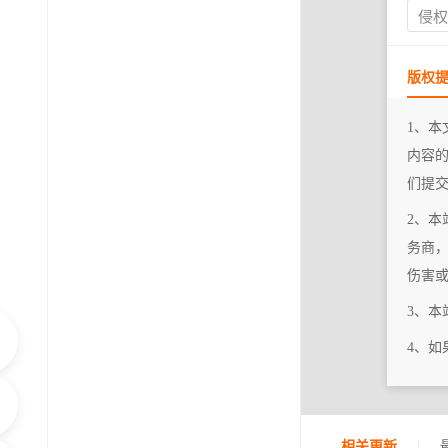
侵
版权
1、本
内容
们提
2、本
务商
伤害
3、
4、
|
相关更新