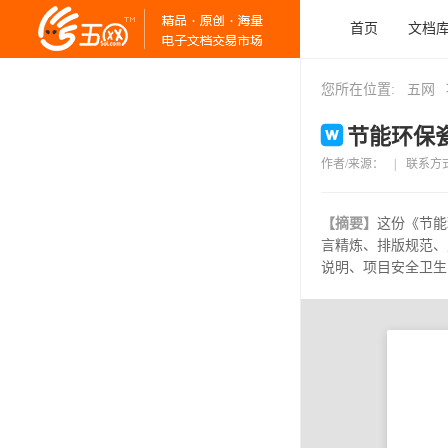
首页
文档
您所在位置:
五网
节能环保瓷
作者/来源：
|
联系方
【摘要】
这份《节能
言精炼、排版规范、
说明、项目安全卫生