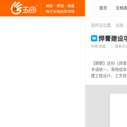
首页
文档
您所在位置:
五网
焊膏建设项
作者/来源：
|
联系方
【摘要】
这份《焊膏
术语统一、落地成本
建工程设计、工艺技