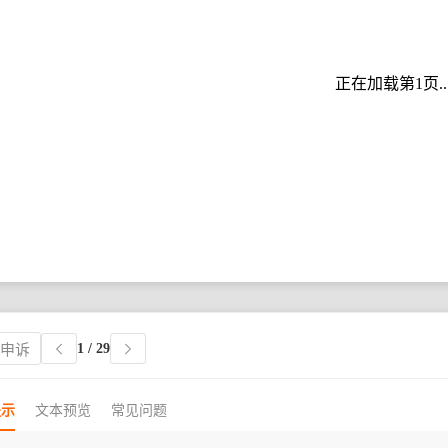
正在加载第1页..
1
/ 29
权申诉
提示
文本预览
常见问题