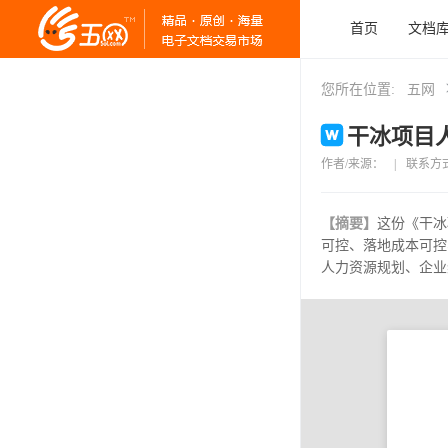
首页
文档
您所在位置:
五网
干冰项目人
作者/来源：
|
联系方
【摘要】
这份《干冰
可控、落地成本可控
人力资源规划、企业