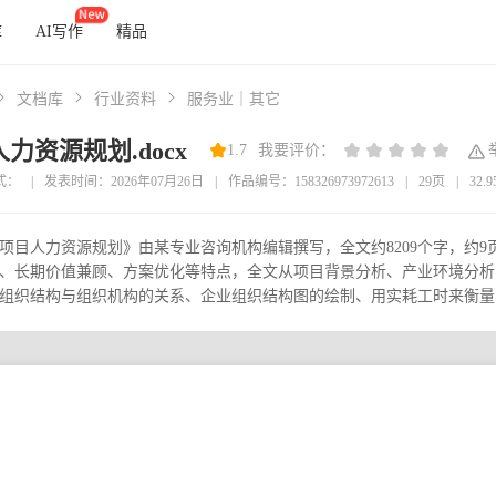
库
AI写作
精品
文档库
行业资料
服务业｜其它
力资源规划.docx
1.7
我要评价：
式：
|
发表时间：2026年07月26日
|
作品编号：158326973972613
|
29页
|
32.
项目人力资源规划》由某专业咨询机构编辑撰写，全文约8209个字，约
、长期价值兼顾、方案优化等特点，全文从项目背景分析、产业环境分析
组织结构与组织机构的关系、企业组织结构图的绘制、用实耗工时来衡量、