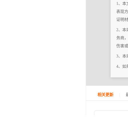
1、本
表现
证明
2、本
务商
伤害
3、
4、
|
相关更新