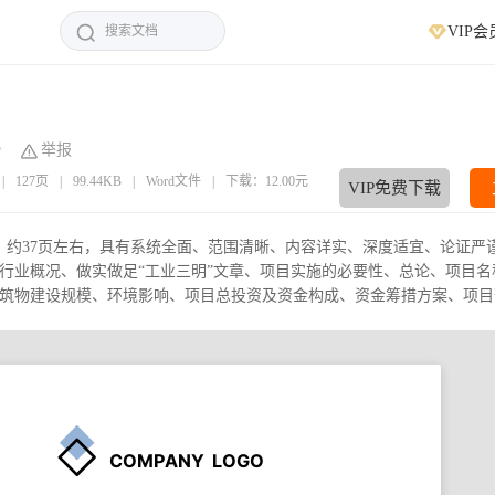
VIP会
举报
|
127页
|
99.44KB
|
Word文件
|
下载：12.00元
VIP免费下载
字，约37页左右，具有系统全面、范围清晰、内容详实、深度适宜、论证严
行业概况、做实做足“工业三明”文章、项目实施的必要性、总论、项目名
物建设规模、环境影响、项目总投资及资金构成、资金筹措方案、项目预.