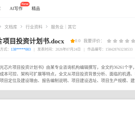
库
AI写作
精品
文档库
行业资料
服务业｜其它
项目投资计划书.docx
0.0
我要评价：
方式：
138*****003
|
发表时间：2026年07月24日
|
作品编号：158428763238533
光芯片项目投资计划书》由某专业咨询机构编辑撰写，全文约36261个
成本可控、架构可扩展等特点，全文从项目投资背景分析、面临的机遇、
项目定位及建设理由、报告编制说明、项目建设选址、项目生产规模、建筑