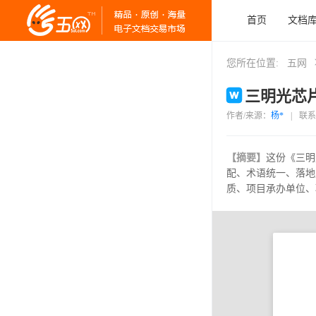
首页
文档
您所在位置:
五网
三明光芯片
作者/来源：
杨*
|
联系
【摘要】
这份《三明
配、术语统一、落地
质、项目承办单位、