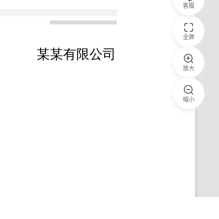
客服
全屏
放大
缩小