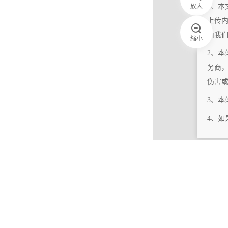
放大
1、本
上传
向我
缩小
2、本
务商
伤害
3、
4、
|
相关更新