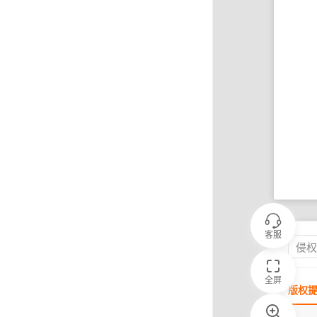
客服
侵
全屏
版权