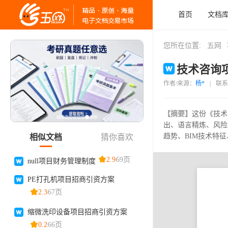
首页
文档
您所在位置:
五网
技术咨询项
作者/来源：
杨*
|
联系
【摘要】
这份《技术
出、语言精炼、风险
趋势、BIM技术特