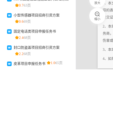
放大
1、本
容的
提交
缩小
2、本
务商
伤害
3、
4、
|
相关更新