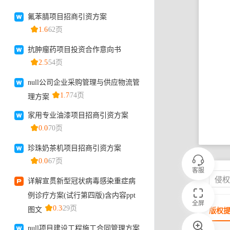
客服
侵
全屏
版权