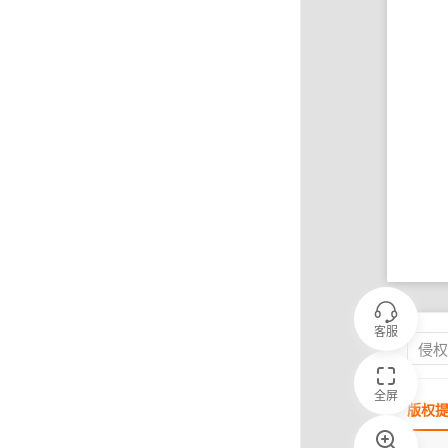
客服
侵
全屏
版权