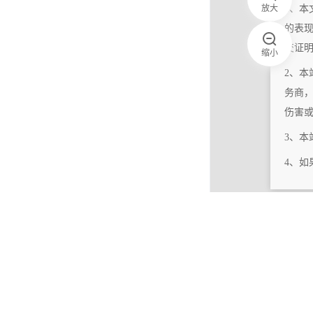
放大
1、本
的表
交证
缩小
2、本
务商
伤害
3、
4、
|
相关更新