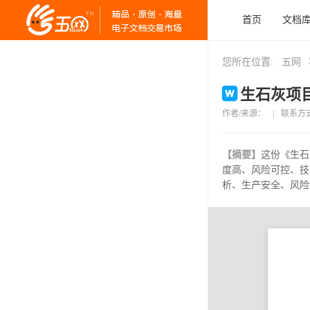
首页
文档
您所在位置:
五网
生石灰项目
作者/来源：
|
联系方
【摘要】
这份《生石
度高、风险可控、技
析、生产安全、风险