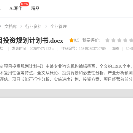
库
AI写作
精品
文档库
行业资料
企业管理
投资规划计划书.docx
0.5
我要评价：
式：
|
发表时间：2026年07月22日
|
作品编号：158492893720709
|
36页
|
39.
灰项目投资规划计划书》由某专业咨询机构编辑撰写，全文约11910个
术复用性强等特点，全文从概论、投资背景和必要性分析、产业分析预测
评估、项目节能可行性分析、实施进度计划、投资方案、项目经营效益分析