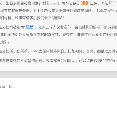
文（生石灰项目投资规划计划书.docx）为本站会员“
凌寒
”上传，本站基于
表现方式做保护处理，对上传内容本身不做任何修改或编辑。 若此文侵犯
证明材料，经审查核实后我们会立即删除！
站文档均被视为“
模版
”，允许上传人保留章节、目录结构的情况下删减部
，我们无法对各卖家所售文档的真实性、完整性、准确性以及专业性等问
或损失。
本站文档所见即所得，不包含任何额外内容。比如视频、音频、图纸以及其
如果您仍有任何不清楚的问题，或者需要我们协助，可以点击右侧栏的客服
最新上传