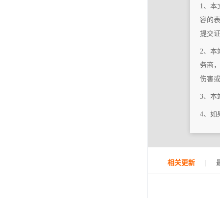
1、本
容的
提交
2、本
务商
伤害
3、
4、
|
相关更新