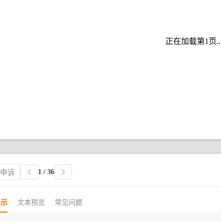
正在加载第1页..
1
/ 36
权申诉
提示
文本预览
常见问题