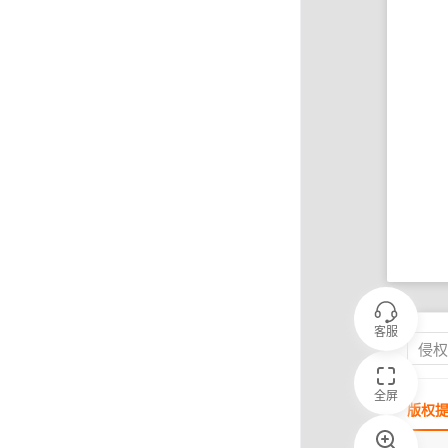
客服
侵
全屏
版权