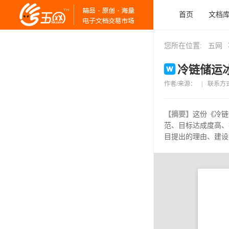
首页
文档
您所在位置:
五网
冷链储运冰
作者/来源：
|
联系方
【摘要】
这份《冷链
范、目标达成度高、
目提出的理由、建设