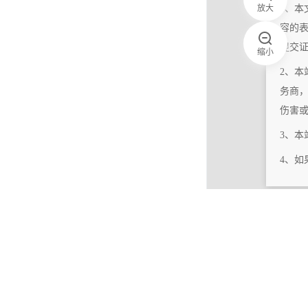
放大
1、本
容的
提交
缩小
2、本
务商
伤害
3、
4、
|
相关更新