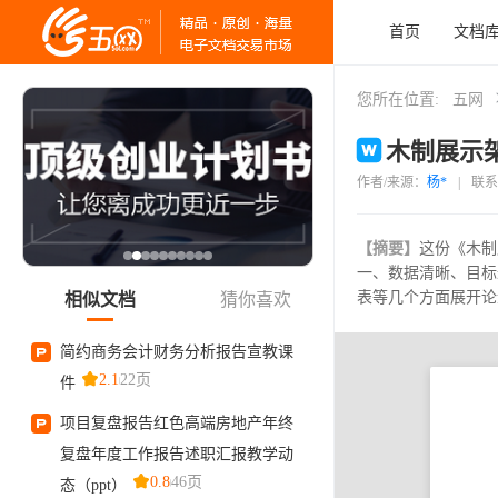
首页
文档
您所在位置:
五网
木制展示架
作者/来源：
杨*
|
联系
【摘要】
这份《木制
一、数据清晰、目标
表等几个方面展开论