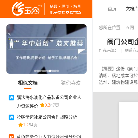
首页
文档
您所在位置:
五网
阀门公司企
作者/来源：
|
联系方
【摘要】
这份《阀门
清晰、落地成本可控
选址、建筑物建设规