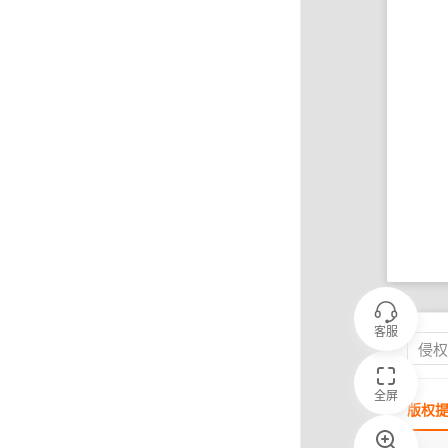
客服
侵
全屏
版权