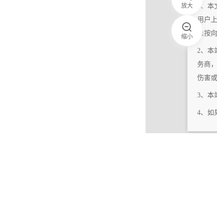
放大
1、本
用户
法按
缩小
2、本
务商
伤害
3、
4、
|
相关更新