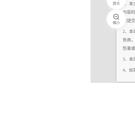
放大
1、本
内容
们提
缩小
2、本
务商
伤害
3、
4、
|
相关更新