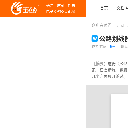
首页
文档
您所在位置:
五网
公路划线器
作者/来源：
杨*
|
联系
【摘要】
这份《公路
配、语言精炼、数据
几个方面展开论述，