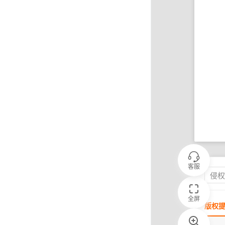
客服
侵
全屏
版权