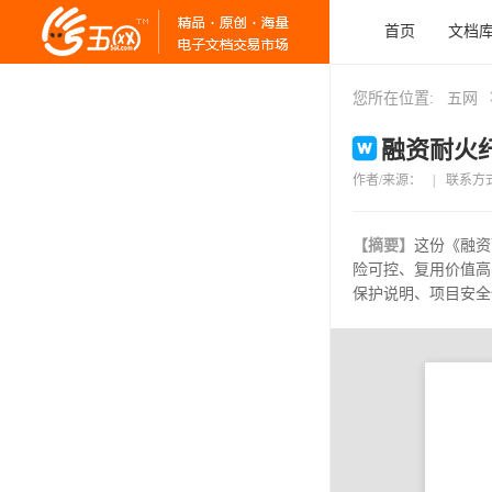
首页
文档
您所在位置:
五网
融资耐火纤
作者/来源：
|
联系方
【摘要】
这份《融资
险可控、复用价值高
保护说明、项目安全