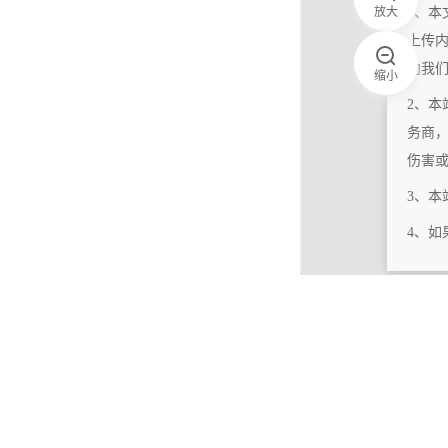
放大
1、本
上传
向我
缩小
2、本
务商
伤害
3、
4、
|
相关更新