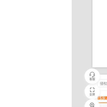
客服
侵
全屏
版权