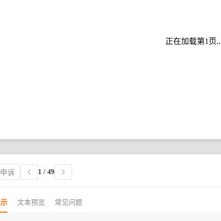
正在加载第1页..
1
/ 49
权申诉
提示
文本预览
常见问题