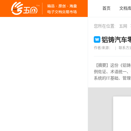
首页
文档
您所在位置:
五网
铝铸汽车零
作者/来源：
|
联系方
【摘要】
这份《铝铸
例佐证、术语统一、
系统的IT基础、管