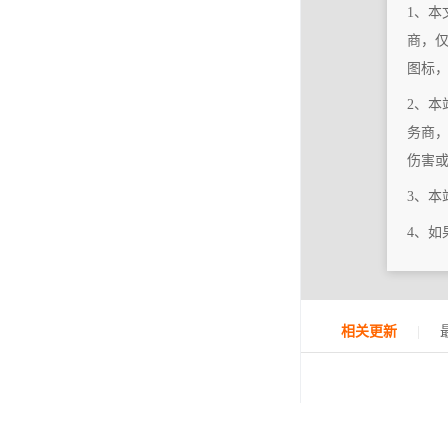
1、本
商，
图标
2、本
务商
伤害
3、
4、
|
相关更新