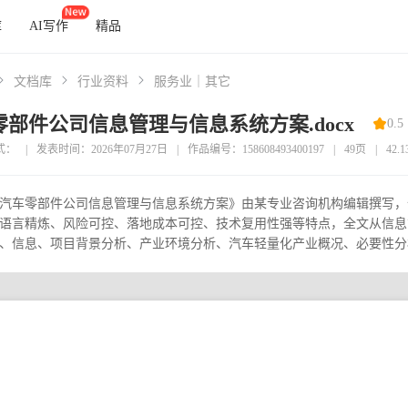
库
AI写作
精品
文档库
行业资料
服务业｜其它
部件公司信息管理与信息系统方案.docx
0.5
式：
|
发表时间：2026年07月27日
|
作品编号：158608493400197
|
49页
|
42.
汽车零部件公司信息管理与信息系统方案》由某专业咨询机构编辑撰写，全
语言精炼、风险可控、落地成本可控、技术复用性强等特点，全文从信息
理、信息、项目背景分析、产业环境分析、汽车轻量化产业概况、必要性分