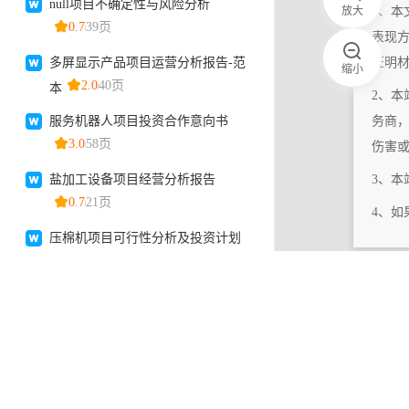
放大
1、本
表现
证明
缩小
2、本
务商
伤害
3、
4、
|
相关更新