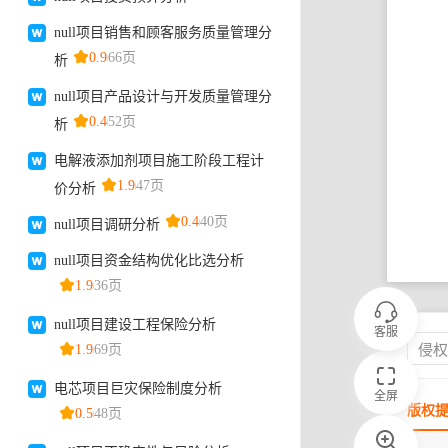
客服
侵
全屏
版权