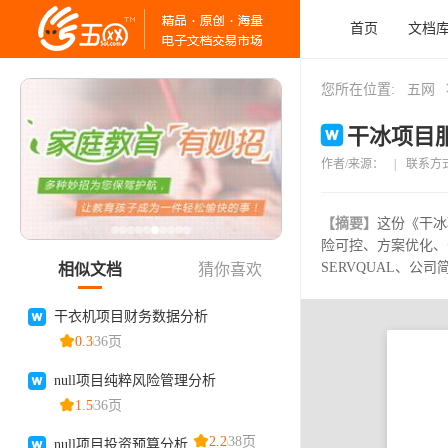
首页
文档
您所在位置:
五网
干冰项目服
作者/来源：
|
联系方
【摘要】
这份《干冰
险可控、方案优化、
SERVQUAL、