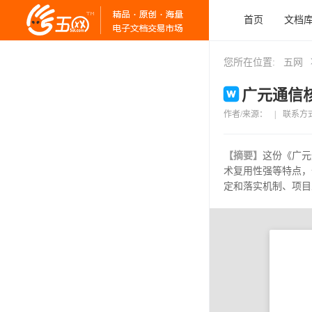
首页
文档
您所在位置:
五网
广元通信核
作者/来源：
|
联系方
【摘要】
这份《广元
术复用性强等特点，
定和落实机制、项目