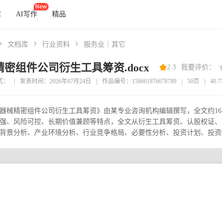
库
AI写作
精品
文档库
行业资料
服务业｜其它
密组件公司衍生工具筹资.docx
2.3
我要评价：
式：
|
发表时间：2026年07月24日
|
作品编号：158661876678789
|
50页
|
40.
器械精密组件公司衍生工具筹资》由某专业咨询机构编辑撰写，全文约16
强、风险可控、长期价值兼顾等特点，全文从衍生工具筹资、认股权证、
背景分析、产业环境分析、行业竞争格局、必要性分析、投资计划、投资估