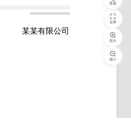
客服
全屏
放大
缩小