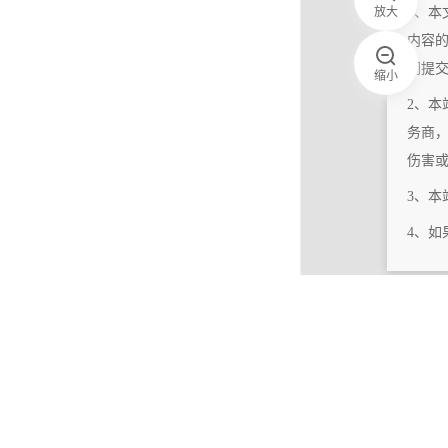
放大
1、本
内容
们提
缩小
2、本
务商
伤害
3、
4、
|
相关更新