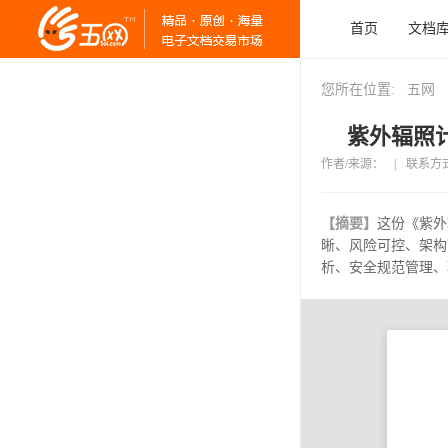
首页
文档
您所在位置:
五网
紫外辐照计
作者/来源：
|
联系方
【摘要】
这份《紫外
晰、风险可控、架构
析、安全规范管理、