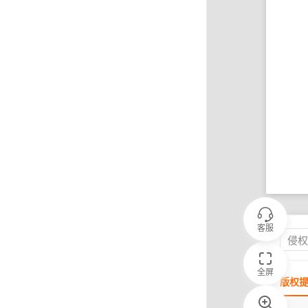
客服
侵
全屏
版权