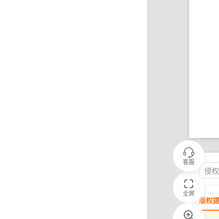
客服
侵
全屏
版权