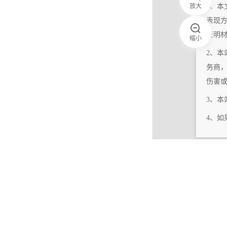
放大
1、本
表现
证明
缩小
2、本
务商
伤害
3、
4、
|
相关更新