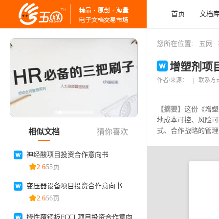
首页
文档
您所在位置:
五网
增塑剂项目
作者/来源：
|
联系方
【摘要】
这份《增塑
地成本可控、风险可
式、合作战略的管理