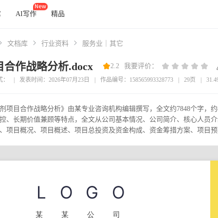
库
AI写作
精品
文档库
行业资料
服务业｜其它
合作战略分析.docx
2.2
我要评价：
式：
|
发表时间：2026年07月23日
|
作品编号：158565993328773
|
29页
|
31.
剂项目合作战略分析》由某专业咨询机构编辑撰写，全文约7848个字，
控、长期价值兼顾等特点，全文从公司基本情况、公司简介、核心人员介
、项目概况、项目概述、项目总投资及资金构成、资金筹措方案、项目预期