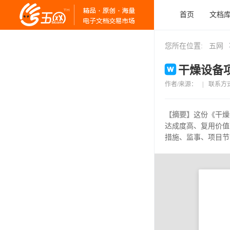
首页
文档
您所在位置:
五网
干燥设备项
作者/来源：
|
联系方
【摘要】
这份《干燥
达成度高、复用价值
措施、监事、项目节