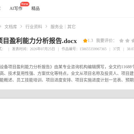
库
AI写作
精品
文档库
行业资料
服务业｜其它
目盈利能力分析报告.docx
1.3
我要评价：
式：
|
发表时间：2026年07月25日
|
作品编号：158655359967365
|
37页
|
38.
设备项目盈利能力分析报告》由某专业咨询机构编辑撰写，全文约1168
高、技术复用性强、方案优化等特点，全文从项目名称及投资人、项目建
能概述、员工技能培训、项目进度安排、项目实施进度计划一览表、预期效