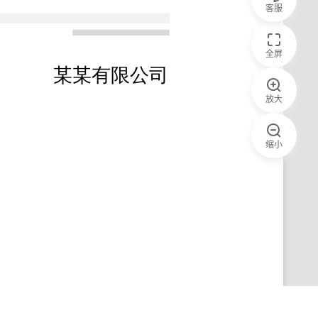
客服
全屏
放大
缩小