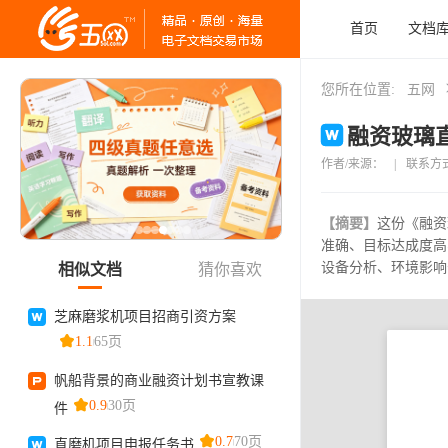
首页
文档
您所在位置:
五网
融资玻璃直
作者/来源：
|
联系方
【摘要】
这份《融资
准确、目标达成度高
设备分析、环境影响