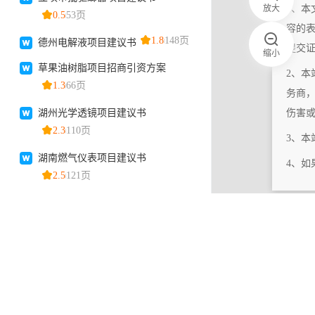
放大
1、本
容的
提交
缩小
2、本
务商
伤害
3、
4、
|
相关更新