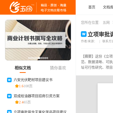
首页
文档
您所在位置:
五网
立项审批调
作者/来源：
|
联系方
【摘要】
这份《立项
范、数据清晰、可执
址可行性研究、项目