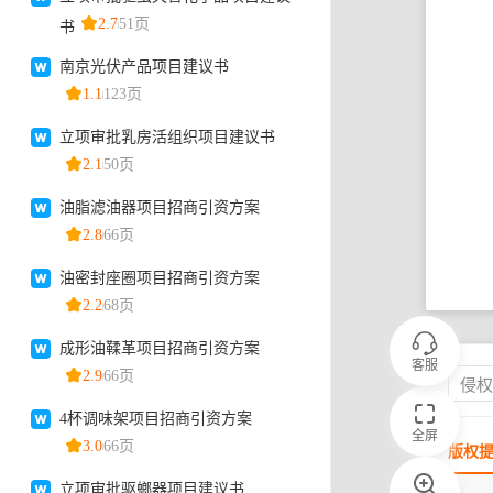
客服
侵
全屏
版权