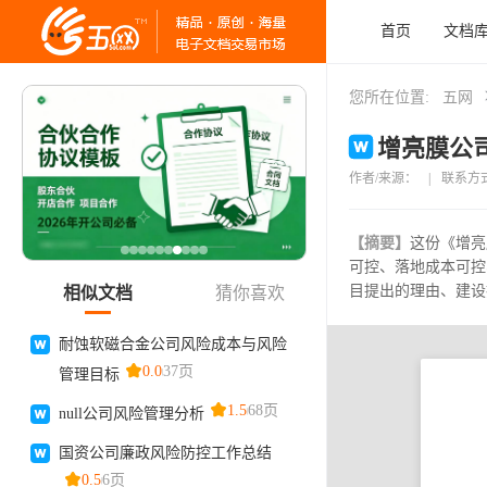
首页
文档
您所在位置:
五网
增亮膜公司
作者/来源：
|
联系方
【摘要】
这份《增亮
可控、落地成本可控
目提出的理由、建设