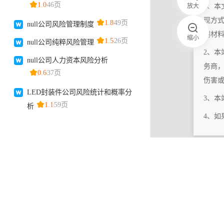
放大
1、本
现方
明材
缩小
2、本
务商
伤害
3、
4、
|
相关更新