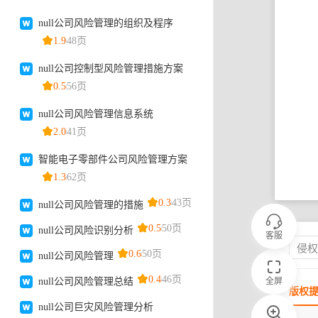
客服
侵
全屏
版权