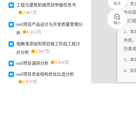
放大
1、本
传内
我们
缩小
2、本
务商
伤害
3、
4、
|
相关更新