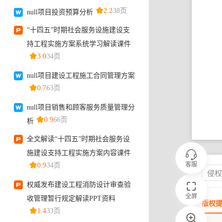
客服
侵
全屏
版权