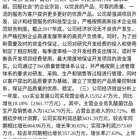
越，回报社会”的企业宗旨，以优良的产品、可靠的质量、一
流的服务为客户提供更多更好的优质产品。公司是强调项目开
发、设计和经营服务的科技型企业，严格按照高新技术企业规
范财务制度。截止2017年底，公司经济状况无不良资产发生，
并严格控制企业高速发展带来的高资产负债率。同时，为了创
新需要及时的资金作保证，公司对研究开发经费的投入和使用
制定了相应制度，每季度审核一次开发经费支出情况，适时平
衡各开发项目经费使用，最大限度地保证开发项目的资金落
实。公司通过了ISO质量管理体系认证，并严格按照上述管理
体系的要求对研发、采购、生产和销售等过程进行管理，同时
以客户提出的品质要求为基础，建立了完整的产品质量控制体
系，保证产品质量的优质、稳定。（三）公司经济效益分析上
一年度，xxx实业发展公司实现营业收入15352.47万元，同比
增长18.18%（2361.77万元）。其中，主营业业务乳酸菌饮品
生产及销售收入为14234.79万元，占营业总收入的92.72%。根
据初步统计测算，公司实现利润总额3431.59万元，较去年同
期相比增长804.96万元，增长率30.65%；实现净利润2573.69
万元，较去年同期相比增长557.20万元，增长率27.63%。上年