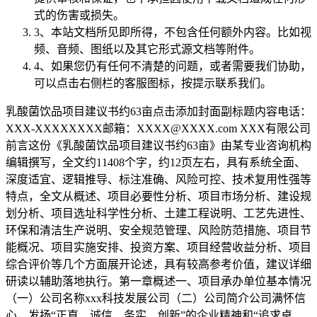
式的伤害或损失。
3、本站文档所见即所得，不包含任何额外内容。比如视
频、音频、图纸以及其它形式源文档等附件。
4、如果您仍有任何不清楚的问题，或者需要我们协助，
可以点击右侧栏的客服图标，按提示联系我们。
乳酸菌饮品项目建议书约63亩点击添加封面副标题内容电话：
XXX-XXXXXXXX邮箱：XXXX@XXXX.com XXX有限公司
前言这份《乳酸菌饮品项目建议书约63亩》由某专业咨询机构
编辑撰写，全文约11408个字，约12页左右，具有系统全面、
深度适宜、逻辑推导、标注准确、风险可控、技术复用性强等
特点，全文从概述、项目必要性分析、项目市场分析、建设规
划分析、项目选址科学性分析、土建工程说明、工艺先进性、
环保和清洁生产说明、安全规范管理、风险防范措施、项目节
能概况、项目实施安排、投资方案、项目经营收益分析、项目
综合评价等几个方面展开论述，具有较高参考价值，建议详细
研读以辅助落地执行。第一章概述一、项目承办单位基本情况
（一）公司名称xxx科技发展公司（二）公司简介公司满怀信
心，发扬“正直、诚信、务实、创新”的企业精神和“追求卓