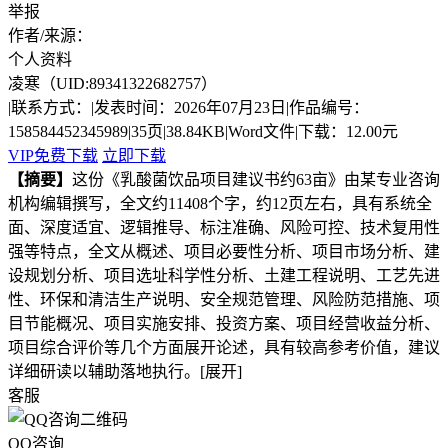
举报
作者/来源：
个人资料
凌寒
（UID:89341322682757）
|
联系方式：
|
发表时间：2026年07月23日
|
作品编号：
158584452345989
|
35页
|
38.84KB
|
Word文件
|
下载：12.00元
VIP免费下载
立即下载
【摘要】
这份《乳酸菌饮品项目建议书约63亩》由某专业咨询
机构编辑撰写，全文约11408个字，约12页左右，具有系统全
面、深度适宜、逻辑推导、标注准确、风险可控、技术复用性
强等特点，全文从概述、项目必要性分析、项目市场分析、建
设规划分析、项目选址科学性分析、土建工程说明、工艺先进
性、环保和清洁生产说明、安全规范管理、风险防范措施、项
目节能概况、项目实施安排、投资方案、项目经营收益分析、
项目综合评价等几个方面展开论述，具有较高参考价值，建议
详细研读以辅助落地执行。
[展开]
客服
QQ咨询