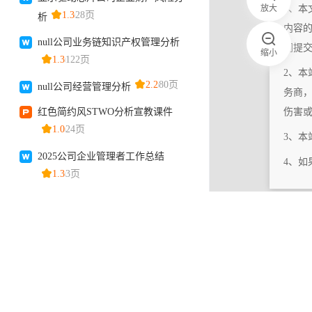
放大
1、本
内容
们提
缩小
2、本
务商
伤害
3、
4、
|
相关更新