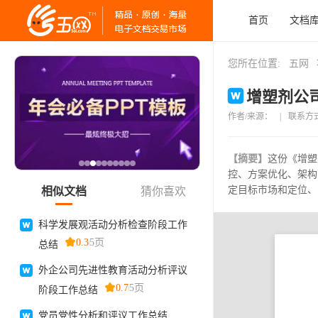
首页
文档
您所在位置:
五网
增塑剂公司
作者/来源：
|
联系方
【摘要】
这份《增塑
控、方案优化、架构
定目标市场和定位、