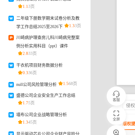
客服
侵
全屏
版权